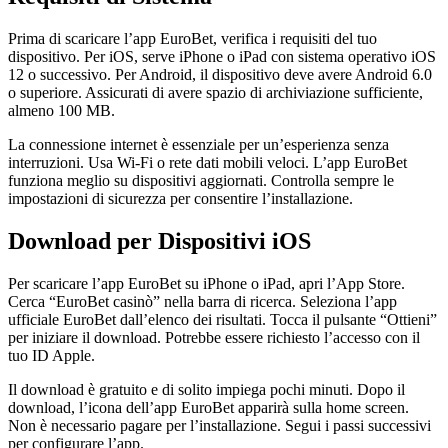
Prima di scaricare l’app EuroBet, verifica i requisiti del tuo
dispositivo. Per iOS, serve iPhone o iPad con sistema operativo iOS
12 o successivo. Per Android, il dispositivo deve avere Android 6.0
o superiore. Assicurati di avere spazio di archiviazione sufficiente,
almeno 100 MB.
La connessione internet è essenziale per un’esperienza senza
interruzioni. Usa Wi-Fi o rete dati mobili veloci. L’app EuroBet
funziona meglio su dispositivi aggiornati. Controlla sempre le
impostazioni di sicurezza per consentire l’installazione.
Download per Dispositivi iOS
Per scaricare l’app EuroBet su iPhone o iPad, apri l’App Store.
Cerca “EuroBet casinò” nella barra di ricerca. Seleziona l’app
ufficiale EuroBet dall’elenco dei risultati. Tocca il pulsante “Ottieni”
per iniziare il download. Potrebbe essere richiesto l’accesso con il
tuo ID Apple.
Il download è gratuito e di solito impiega pochi minuti. Dopo il
download, l’icona dell’app EuroBet apparirà sulla home screen.
Non è necessario pagare per l’installazione. Segui i passi successivi
per configurare l’app.