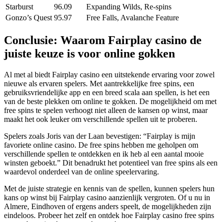
Starburst
96.09
Expanding Wilds, Re-spins
Gonzo’s Quest
95.97
Free Falls, Avalanche Feature
Conclusie: Waarom Fairplay casino de
juiste keuze is voor online gokken
Al met al biedt Fairplay casino een uitstekende ervaring voor zowel
nieuwe als ervaren spelers. Met aantrekkelijke free spins, een
gebruiksvriendelijke app en een breed scala aan spellen, is het een
van de beste plekken om online te gokken. De mogelijkheid om met
free spins te spelen verhoogt niet alleen de kansen op winst, maar
maakt het ook leuker om verschillende spellen uit te proberen.
Spelers zoals Joris van der Laan bevestigen: “Fairplay is mijn
favoriete online casino. De free spins hebben me geholpen om
verschillende spellen te ontdekken en ik heb al een aantal mooie
winsten geboekt.” Dit benadrukt het potentieel van free spins als een
waardevol onderdeel van de online speelervaring.
Met de juiste strategie en kennis van de spellen, kunnen spelers hun
kans op winst bij Fairplay casino aanzienlijk vergroten. Of u nu in
Almere, Eindhoven of ergens anders speelt, de mogelijkheden zijn
eindeloos. Probeer het zelf en ontdek hoe Fairplay casino free spins